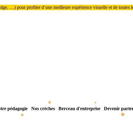
ge, …) pour profiter d’une meilleure expérience visuelle et de toutes les
tre pédagogie
Nos crèches
Berceau d'entreprise
Devenir parte