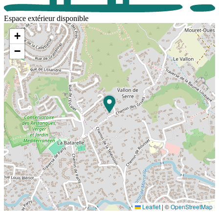
Espace extérieur disponible
+
−
Leaflet
|
©
OpenStreetMap