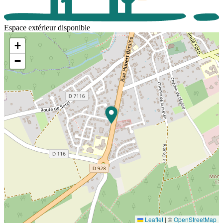
Espace extérieur disponible
+
−
Leaflet
|
©
OpenStreetMap