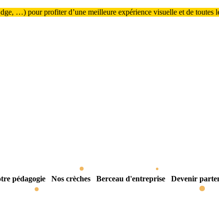
ge, …) pour profiter d’une meilleure expérience visuelle et de toutes les
tre pédagogie
Nos crèches
Berceau d'entreprise
Devenir parte