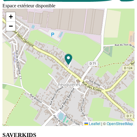
Espace extérieur disponible
+
−
Leaflet
|
©
OpenStreetMap
SAVERKIDS