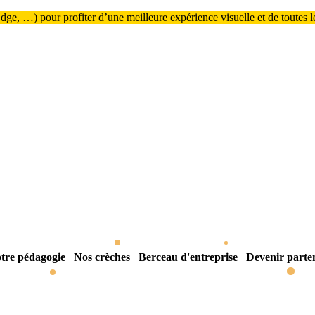
ge, …) pour profiter d’une meilleure expérience visuelle et de toutes les
tre pédagogie
Nos crèches
Berceau d'entreprise
Devenir parte