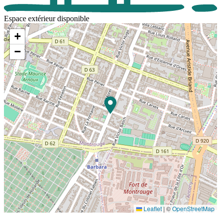
Espace extérieur disponible
+
−
Leaflet
|
©
OpenStreetMap