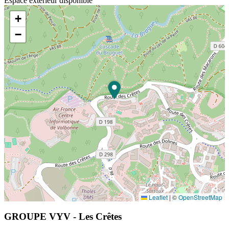
Espace extérieur disponible
+
−
Leaflet
|
©
OpenStreetMap
GROUPE VYV - Les Crêtes