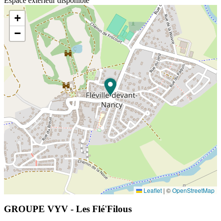
Espace extérieur disponible
+
−
Leaflet
|
©
OpenStreetMap
GROUPE VYV - Les Flé'Filous