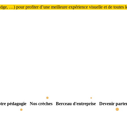
ge, …) pour profiter d’une meilleure expérience visuelle et de toutes les
tre pédagogie
Nos crèches
Berceau d'entreprise
Devenir parte