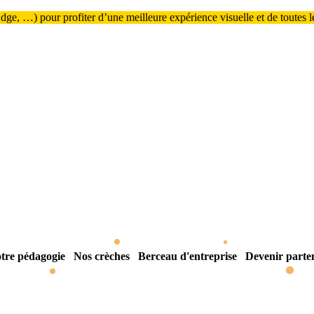
ge, …) pour profiter d’une meilleure expérience visuelle et de toutes les
tre pédagogie
Nos crèches
Berceau d'entreprise
Devenir parte