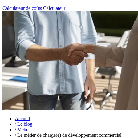
Calculateur de coûts
Calculateur
Accueil
/
Le blog
/
Métier
/
Le métier de chargé(e) de développement commercial