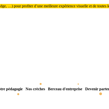
ge, …) pour profiter d’une meilleure expérience visuelle et de toutes les
tre pédagogie
Nos crèches
Berceau d'entreprise
Devenir parte