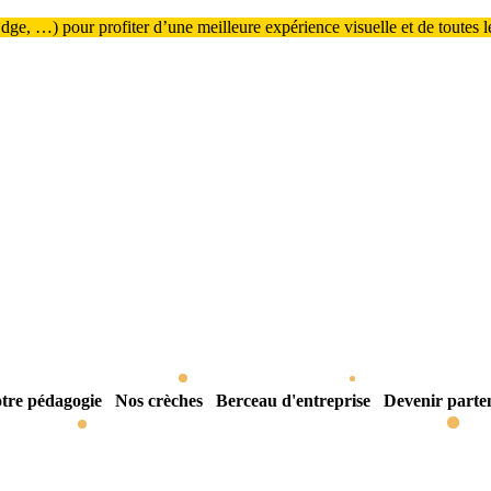
ge, …) pour profiter d’une meilleure expérience visuelle et de toutes les
tre pédagogie
Nos crèches
Berceau d'entreprise
Devenir parte