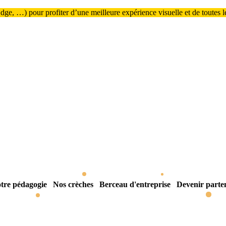
ge, …) pour profiter d’une meilleure expérience visuelle et de toutes les
tre pédagogie
Nos crèches
Berceau d'entreprise
Devenir parte