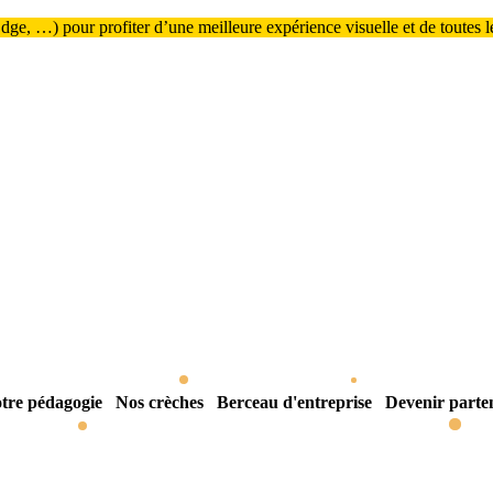
ge, …) pour profiter d’une meilleure expérience visuelle et de toutes les
tre pédagogie
Nos crèches
Berceau d'entreprise
Devenir parte