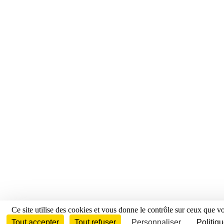
Ce site utilise des cookies et vous donne le contrôle sur ceux que v
Tout accepter
Tout refuser
Personnaliser
Politiqu