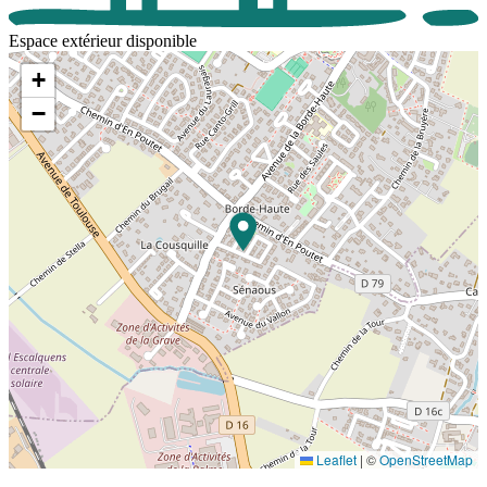
Espace extérieur disponible
+
−
Leaflet
|
©
OpenStreetMap